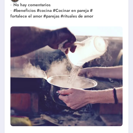
No hay comentarios
#
beneficios
#
cocina
#
Cocinar en pareja
#
fortalece el amor
#
parejas
#
rituales de amor