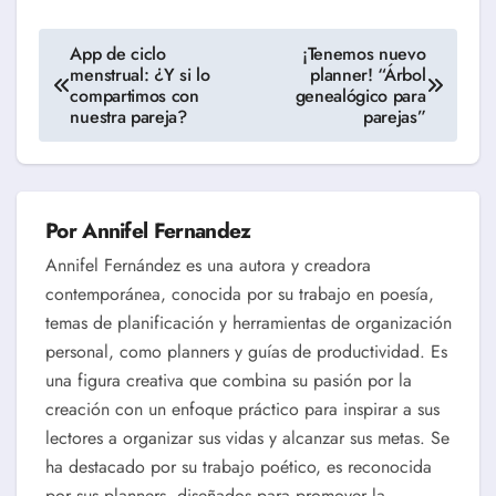
Navegación
App de ciclo
¡Tenemos nuevo
menstrual: ¿Y si lo
planner! “Árbol
de
compartimos con
genealógico para
nuestra pareja?
parejas”
entradas
Por
Annifel Fernandez
Annifel Fernández es una autora y creadora
contemporánea, conocida por su trabajo en poesía,
temas de planificación y herramientas de organización
personal, como planners y guías de productividad. Es
una figura creativa que combina su pasión por la
creación con un enfoque práctico para inspirar a sus
lectores a organizar sus vidas y alcanzar sus metas. Se
ha destacado por su trabajo poético, es reconocida
por sus planners, diseñados para promover la