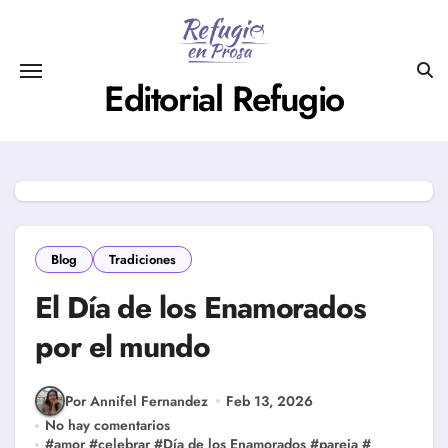
Saltar
al
contenido
Editorial Refugio
Blog
Tradiciones
El Día de los Enamorados
por el mundo
Por Annifel Fernandez
Feb 13, 2026
No hay comentarios
#
amor
#
celebrar
#
Día de los Enamorados
#
pareja
#