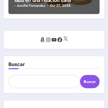
tabú en una relación sana
Annifel Fernandez
Oct 27, 2025
X
Amazon
Instagram
YouTube
Facebook
Buscar
Buscar