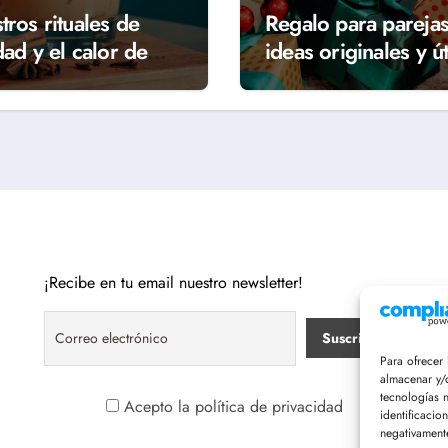
tros rituales de
Regalo para parejas
dad y el calor de
ideas originales y út
r
para Navidad
¡Recibe en tu email nuestro newsletter!
Para ofrecer
almacenar y/o
tecnologías 
Acepto la política de privacidad
identificacio
negativamente