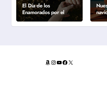
El Día de los
Nues
Enamorados por el
navi
mundo
hoga
Amazon
Instagram
YouTube
Facebook
X