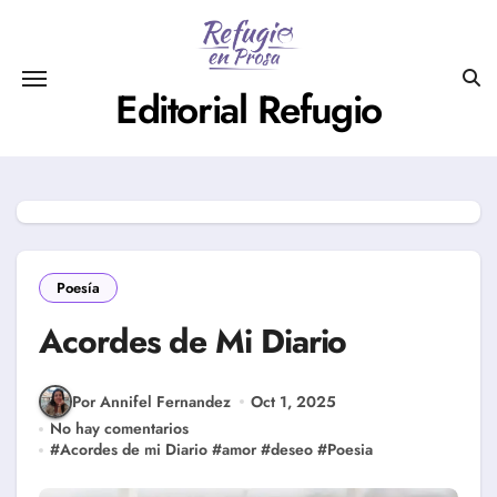
Saltar
al
contenido
Editorial Refugio
Poesía
Acordes de Mi Diario
Por Annifel Fernandez
Oct 1, 2025
No hay comentarios
#
Acordes de mi Diario
#
amor
#
deseo
#
Poesia